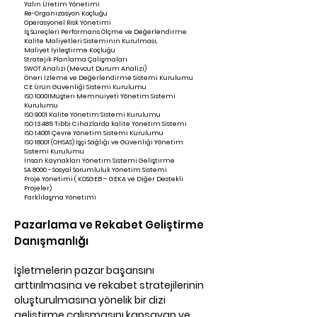
Yalın Üretim Yönetimi
Re-Organizasyon Koçluğu
Operasyonel Risk Yönetimi
İş Süreçleri Performans Ölçme ve Değerlendirme
Kalite Maliyetleri Sisteminin Kurulması,
Maliyet İyileştirme Koçluğu
Stratejik Planlama Çalışmaları
SWOT Analizi (Mevcut Durum Analizi)
Öneri İzleme ve Değerlendirme Sistemi Kurulumu
CE Ürün Güvenliği Sistemi Kurulumu
ISO 10001Müşteri Memnuiyeti Yönetim Sistemi
Kurulumu
ISO 9001 Kalite Yönetim Sistemi Kurulumu
ISO 13485 Tıbbi Cihazlarda kalite Yönetim Sistemi
ISO 14001 Çevre Yönetim Sistemi Kurulumu
ISO 18001 (OHSAS) İşçi Sağlığı ve Güvenliği Yönetim
Sistemi Kurulumu
İnsan Kaynakları Yönetim Sistemi Geliştirme
SA 8000 - Sosyal Sorumluluk Yönetim Sistemi
Proje Yönetimi ( KOSGEB – GEKA ve Diğer Destekli
Projeler)
Farklılaşma Yönetimi
Pazarlama ve Rekabet Geliştirme
Danışmanlığı
İşletmelerin pazar başarısını
arttırılmasına ve rekabet stratejilerinin
oluşturulmasına yönelik bir dizi
geliştirme çalışmasını kapsayan ve