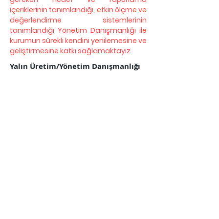
içeriklerinin tanımlandığı, etkin ölçme ve
değerlendirme sistemlerinin
tanımlandığı Yönetim Danışmanlığı ile
kurumun sürekli kendini yenilemesine ve
geliştirmesine katkı sağlamaktayız.
Yalın Üretim/Yönetim Danışmanlığı
Sistem ve iş analizi teknikleri
kullanılarak, operasyonların ve karar
alma süreçlerinin daha az maliyetlerle
etkinliğini arttırmak için etkin bir yol
Yalın Üretim/Yönetim’dir.
Müşteri ve Ürün Bazlı Maliyet
Yönetim Sistemi
Kurumunuzda, tam bir maliyet kontrol
sistemi yok, bazı ürünlerde kar ederken
bazı ürünlerde kar edip etmediğinizi
anlayamıyor musunuz? Gelin birliklte,
müşteri ve ürün bazlı maliyet istemini