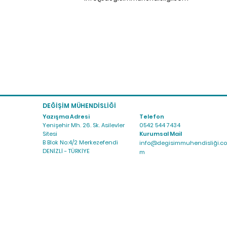
DEĞİŞİM MÜHENDİSLİĞİ
Yazışma Adresi
Telefon
Yenişehir Mh. 26. Sk. Asilevler
0542 544 7434
Sitesi
Kurumsal Mail
B Blok No:4/2 Merkezefendi
info@degisimmuhendisliği.co
DENİZLİ - TÜRKİYE
m