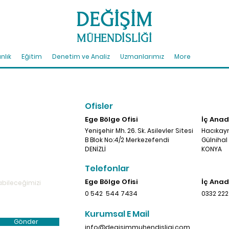
DEĞİŞİM
MÜHENDİSLİĞİ
nlık
Eğitim
Denetim ve Analiz
Uzmanlarımız
More
Ofisler
Ege Bölge Ofisi
İç Anad
Yenişehir Mh. 26. Sk.
Asilevler Sitesi
Hacıkay
B Blok No:4/2 Merkezefendi
Gülnihal 
DENİZLİ
KONYA
Telefonlar
Ege Bölge Ofisi
İç Anad
0 542 544 7434
0332 222
Kurumsal E Mail
Gönder
info@degisimmuhendisligi.com